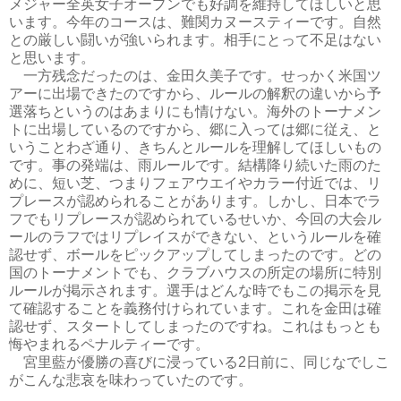
メジャー全英女子オープンでも好調を維持してほしいと思
います。今年のコースは、難関カヌースティーです。自然
との厳しい闘いが強いられます。相手にとって不足はない
と思います。
一方残念だったのは、金田久美子です。せっかく米国ツ
アーに出場できたのですから、ルールの解釈の違いから予
選落ちというのはあまりにも情けない。海外のトーナメン
トに出場しているのですから、郷に入っては郷に従え、と
いうことわざ通り、きちんとルールを理解してほしいもの
です。事の発端は、雨ルールです。結構降り続いた雨のた
めに、短い芝、つまりフェアウエイやカラー付近では、リ
プレースが認められることがあります。しかし、日本でラ
フでもリプレースが認められているせいか、今回の大会ル
ールのラフではリプレイスができない、というルールを確
認せず、ボールをピックアップしてしまったのです。どの
国のトーナメントでも、クラブハウスの所定の場所に特別
ルールが掲示されます。選手はどんな時でもこの掲示を見
て確認することを義務付けられています。これを金田は確
認せず、スタートしてしまったのですね。これはもっとも
悔やまれるペナルティーです。
宮里藍が優勝の喜びに浸っている2日前に、同じなでしこ
がこんな悲哀を味わっていたのです。